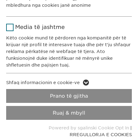
Kosovë
Kohëzgjatja
1 vit
mbledhura nga cookies janë anonime
Ruan gjendjen e pëlqimit të cookie-
KONTAKTI
Qëllimi
Emri
Google Analytics
ve të përdoruesve.
Media të jashtme
T: +383 48 301 300
Ofruesi
Google
e-mail:
info@
ewopharma-ks.com
Këto cookie mund të përdoren nga kompanitë për të
krijuar një profil të interesave tuaja dhe për t'ju shfaqur
Kohëzgjatja
1 day
reklama përkatëse në webfaqe të tjera. Ato
RREGULLORJA E
RREGULLORJA E
funksionojnë duke identifikuar në mënyrë unike
PRIVATËSISË
COOKIES
Qëllimi
Generates statistical data.
shfletuesin dhe pajisjen tuaj.
Impressum
Emri
LinkedIn
Emri
vuid
Shfaq informacionin e cookie-ve
Copyright © Ewopharma AG
Ofruesi
LinkedIn
Prano të gjitha
Ofruesi
Vimeo
Kohëzgjatja
2 vite
Kohëzgjatja
2 years
Ruaj & mbyll
Ndjekja e përdorimit të shërbimeve
Collects data on users visiting the
Qëllimi
Qëllimi
Powered by sgalinski Cookie Opt In
|
të integruara.
website.
RREGULLORJA E COOKIES