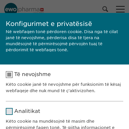
Konfigurimet e privatësisë
Në webfaqen tonë përdoren cookie. Disa nga të cilat
KE-SEARCH
janë të nevojshme, përderisa disa të tjera na
mundësojnë të përmirësojmë përvojën tuaj të
përdorimit të webfaqes tonë.
Të nevojshme
Këto cookie janë të nevojshme për funksionim të kësaj
webfaqeje dhe nuk mund të ç'aktivizohen.
Emri
cookie_optin
Ewopharma Kosovë
Analitikat
Rr. Gazmend Zajmi 59
Ofruesi
sgalinski
Këto cookie na mundësojnë të masim dhe
10000 Prishtinë
përmirësojmë faqen tonë. Të gjitha informacionet e