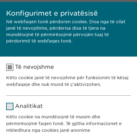
Konfigurimet e privatësisë
RRETH EWOPHARMA
Në webfaqen tonë përdoren cookie. Disa nga të cilat
janë të nevojshme, përderisa disa të tjera na
…ë atëherë kemi blerë dhe lansuar produkte tona. Brendi
mundësojnë të përmirësojmë përvojën tuaj të
jonë
Revalid
® – një linjë produktesh për kujdesin holistik
përdorimit të webfaqes tonë.
të…
Të nevojshme
STRATEGJIA JONË
Këto cookie janë të nevojshme për funksionim të kësaj
webfaqeje dhe nuk mund të ç'aktivizohen.
…me. Këtë e bëjmë me brendet partnere si dhe me tonat,
p.sh.
Revalid
® në zonat tona të fokusuara të rënies së
Emri
cookie_optin
Analitikat
flokëve…
Ofruesi
sgalinski
Këto cookie na mundësojnë të masim dhe
përmirësojmë faqen tonë. Të gjitha informacionet e
Kohëzgjatja
1 vit
mbledhura nga cookies janë anonime