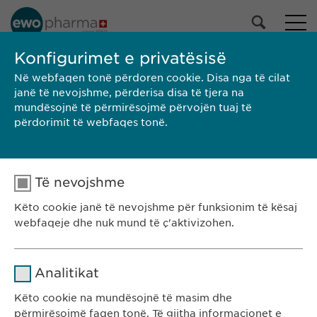
Konfigurimet e privatësisë
Në webfaqen tonë përdoren cookie. Disa nga të cilat
KE-SEARCH
janë të nevojshme, përderisa disa të tjera na
mundësojnë të përmirësojmë përvojën tuaj të
përdorimit të webfaqes tonë.
Të nevojshme
Këto cookie janë të nevojshme për funksionim të kësaj
webfaqeje dhe nuk mund të ç'aktivizohen.
Emri
cookie_optin
Ewopharma Kosovë
Analitikat
Rr. Gazmend Zajmi 59
Ofruesi
sgalinski
Këto cookie na mundësojnë të masim dhe
10000 Prishtinë
përmirësojmë faqen tonë. Të gjitha informacionet e