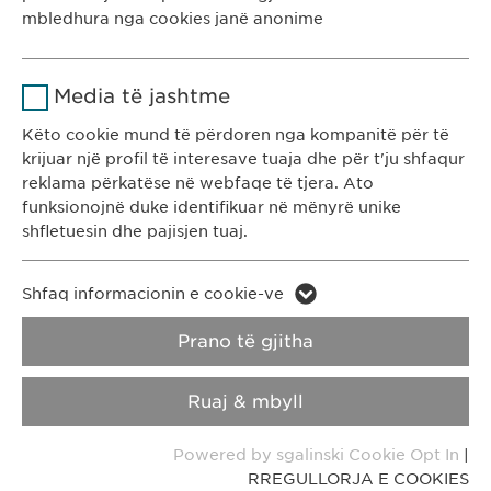
Kosovë
Kohëzgjatja
1 vit
mbledhura nga cookies janë anonime
Ruan gjendjen e pëlqimit të cookie-
KONTAKTI
Qëllimi
Emri
Google Analytics
ve të përdoruesve.
Media të jashtme
T: +383 48 301 300
Ofruesi
Google
e-mail:
info@
ewopharma-ks.com
Këto cookie mund të përdoren nga kompanitë për të
krijuar një profil të interesave tuaja dhe për t'ju shfaqur
Kohëzgjatja
1 day
reklama përkatëse në webfaqe të tjera. Ato
RREGULLORJA E
RREGULLORJA E
funksionojnë duke identifikuar në mënyrë unike
PRIVATËSISË
COOKIES
Qëllimi
Generates statistical data.
shfletuesin dhe pajisjen tuaj.
Impressum
Emri
LinkedIn
Emri
vuid
Shfaq informacionin e cookie-ve
Copyright © Ewopharma AG
Ofruesi
LinkedIn
Prano të gjitha
Ofruesi
Vimeo
Kohëzgjatja
2 vite
Kohëzgjatja
2 years
Ruaj & mbyll
Ndjekja e përdorimit të shërbimeve
Collects data on users visiting the
Qëllimi
Qëllimi
Powered by sgalinski Cookie Opt In
|
të integruara.
website.
RREGULLORJA E COOKIES