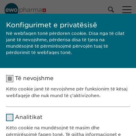
Konfigurimet e privatësisë
Në webfaqen tonë përdoren cookie. Disa nga të cilat
KE-SEARCH
janë të nevojshme, përderisa disa të tjera na
mundësojnë të përmirësojmë përvojën tuaj të
përdorimit të webfaqes tonë.
Të nevojshme
Këto cookie janë të nevojshme për funksionim të kësaj
webfaqeje dhe nuk mund të ç'aktivizohen.
Emri
cookie_optin
Ewopharma Kosovë
Analitikat
Rr. Gazmend Zajmi 59
Ofruesi
sgalinski
Këto cookie na mundësojnë të masim dhe
10000 Prishtinë
përmirësojmë faqen tonë. Të gjitha informacionet e