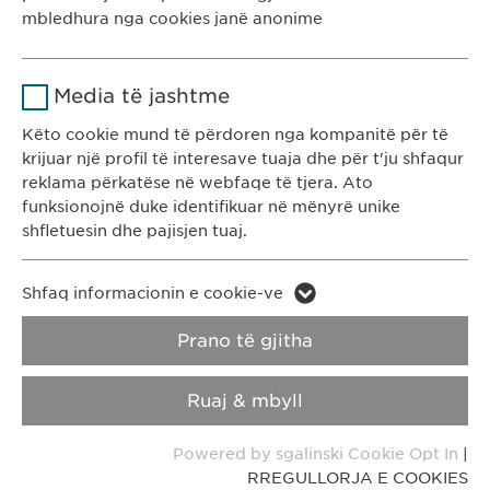
Kosovë
Kohëzgjatja
1 vit
mbledhura nga cookies janë anonime
Ruan gjendjen e pëlqimit të cookie-
KONTAKTI
Qëllimi
Emri
Google Analytics
ve të përdoruesve.
Media të jashtme
T: +383 48 301 300
Ofruesi
Google
e-mail:
info@
ewopharma-ks.com
Këto cookie mund të përdoren nga kompanitë për të
krijuar një profil të interesave tuaja dhe për t'ju shfaqur
Kohëzgjatja
1 day
reklama përkatëse në webfaqe të tjera. Ato
RREGULLORJA E
RREGULLORJA E
funksionojnë duke identifikuar në mënyrë unike
PRIVATËSISË
COOKIES
Qëllimi
Generates statistical data.
shfletuesin dhe pajisjen tuaj.
Impressum
Emri
LinkedIn
Emri
vuid
Shfaq informacionin e cookie-ve
Copyright © Ewopharma AG
Ofruesi
LinkedIn
Prano të gjitha
Ofruesi
Vimeo
Kohëzgjatja
2 vite
Kohëzgjatja
2 years
Ruaj & mbyll
Ndjekja e përdorimit të shërbimeve
Collects data on users visiting the
Qëllimi
Qëllimi
Powered by sgalinski Cookie Opt In
|
të integruara.
website.
RREGULLORJA E COOKIES