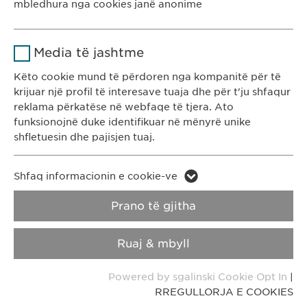
mbledhura nga cookies janë anonime
Ruan gjendjen e pëlqimit të cookie-
Qëllimi
Emri
Google Analytics
Ewopharma Kosovë
ve të përdoruesve.
Media të jashtme
Rr. Gazmend Zajmi 59
Ofruesi
Google
10000 Prishtinë
Këto cookie mund të përdoren nga kompanitë për të
krijuar një profil të interesave tuaja dhe për t'ju shfaqur
Kosovë
Kohëzgjatja
1 day
reklama përkatëse në webfaqe të tjera. Ato
funksionojnë duke identifikuar në mënyrë unike
Qëllimi
Generates statistical data.
KONTAKTI
shfletuesin dhe pajisjen tuaj.
T: +383 48 301 300
e-mail:
info@
ewopharma-ks.com
Emri
LinkedIn
Emri
vuid
Shfaq informacionin e cookie-ve
Ofruesi
LinkedIn
RREGULLORJA E
RREGULLORJA E
Prano të gjitha
Ofruesi
Vimeo
PRIVATËSISË
COOKIES
Kohëzgjatja
2 vite
Kohëzgjatja
2 years
Ruaj & mbyll
Impressum
Ndjekja e përdorimit të shërbimeve
Collects data on users visiting the
Qëllimi
Qëllimi
Powered by sgalinski Cookie Opt In
|
të integruara.
website.
RREGULLORJA E COOKIES
Copyright © Ewopharma AG