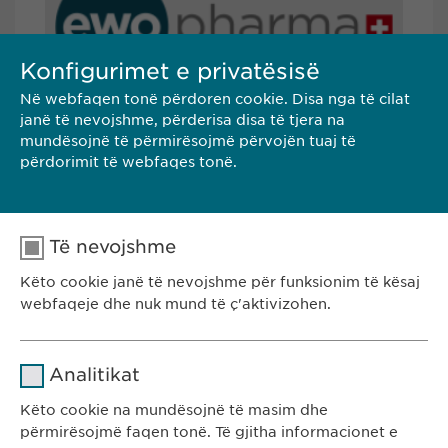
Konfigurimet e privatësisë
Në webfaqen tonë përdoren cookie. Disa nga të cilat
janë të nevojshme, përderisa disa të tjera na
mundësojnë të përmirësojmë përvojën tuaj të
SHKARKONI
përdorimit të webfaqes tonë.
KONTAKTI
Të nevojshme
Këto cookie janë të nevojshme për funksionim të kësaj
Ewopharma Kosovë
webfaqeje dhe nuk mund të ç'aktivizohen.
Rr. Gazmend Zajmi 59
10000 Prishtinë, Kosovë
Emri
cookie_optin
T: +383 48 301 300
Analitikat
e-mail:
info@
ewopharma-ks.com
Ofruesi
sgalinski
Këto cookie na mundësojnë të masim dhe
përmirësojmë faqen tonë. Të gjitha informacionet e
Kohëzgjatja
1 vit