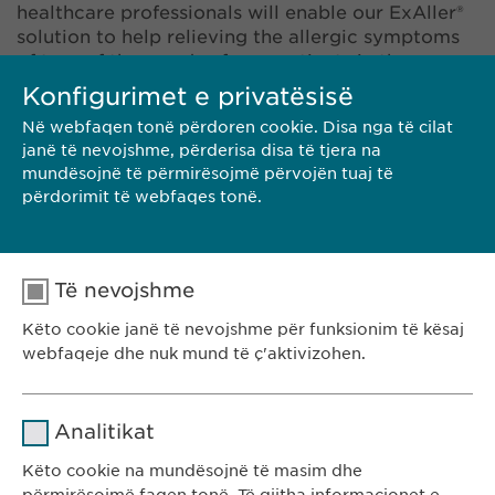
healthcare professionals will enable our ExAller®
solution to help relieving the allergic symptoms
of tens of thousands of new patients in the years
to come.»
Konfigurimet e privatësisë
Në webfaqen tonë përdoren cookie. Disa nga të cilat
janë të nevojshme, përderisa disa të tjera na
mundësojnë të përmirësojmë përvojën tuaj të
përdorimit të webfaqes tonë.
Të nevojshme
KONTAKTI
Këto cookie janë të nevojshme për funksionim të kësaj
webfaqeje dhe nuk mund të ç'aktivizohen.
Emri
cookie_optin
SHKARKO PDF
Analitikat
Ofruesi
sgalinski
Këto cookie na mundësojnë të masim dhe
<< MBRAPA