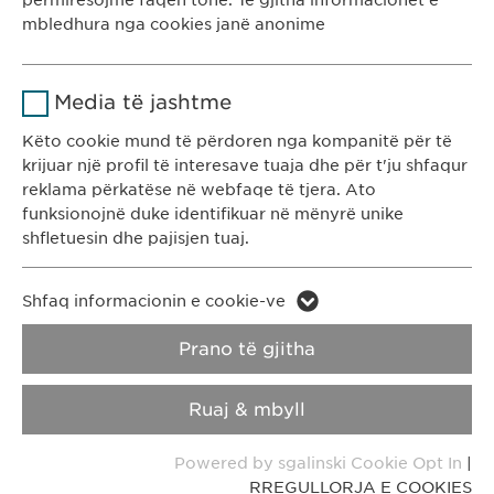
përmirësojmë faqen tonë. Të gjitha informacionet e
Kohëzgjatja
1 vit
mbledhura nga cookies janë anonime
Ruan gjendjen e pëlqimit të cookie-
Qëllimi
Emri
Google Analytics
Ewopharma Kosovë
ve të përdoruesve.
Media të jashtme
Rr. Gazmend Zajmi 59
Ofruesi
Google
10000 Prishtinë
Këto cookie mund të përdoren nga kompanitë për të
krijuar një profil të interesave tuaja dhe për t'ju shfaqur
Kosovë
Kohëzgjatja
1 day
reklama përkatëse në webfaqe të tjera. Ato
funksionojnë duke identifikuar në mënyrë unike
KONTAKTI
Qëllimi
Generates statistical data.
shfletuesin dhe pajisjen tuaj.
T: +383 48 301 300
e-mail:
info@
ewopharma-ks.com
Emri
LinkedIn
Emri
vuid
Shfaq informacionin e cookie-ve
Ofruesi
LinkedIn
RREGULLORJA E
RREGULLORJA E
Prano të gjitha
Ofruesi
Vimeo
PRIVATËSISË
COOKIES
Kohëzgjatja
2 vite
Kohëzgjatja
2 years
Ruaj & mbyll
Impressum
Ndjekja e përdorimit të shërbimeve
Collects data on users visiting the
Qëllimi
Qëllimi
Powered by sgalinski Cookie Opt In
|
të integruara.
website.
RREGULLORJA E COOKIES
Copyright © Ewopharma AG