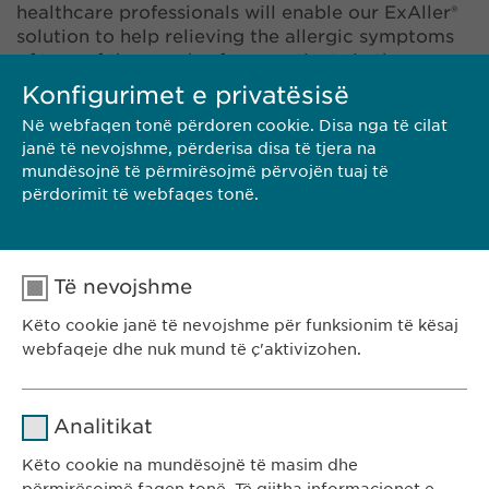
healthcare professionals will enable our ExAller®
solution to help relieving the allergic symptoms
of tens of thousands of new patients in the years
to come.»
Konfigurimet e privatësisë
Në webfaqen tonë përdoren cookie. Disa nga të cilat
janë të nevojshme, përderisa disa të tjera na
mundësojnë të përmirësojmë përvojën tuaj të
përdorimit të webfaqes tonë.
Të nevojshme
KONTAKTI
Këto cookie janë të nevojshme për funksionim të kësaj
webfaqeje dhe nuk mund të ç'aktivizohen.
Emri
cookie_optin
SHKARKO PDF
Analitikat
Ofruesi
sgalinski
Këto cookie na mundësojnë të masim dhe
<< MBRAPA