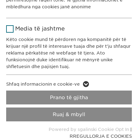
përmirësojmë faqen tonë. Të gjitha informacionet e
Kohëzgjatja
1 vit
mbledhura nga cookies janë anonime
Ruan gjendjen e pëlqimit të cookie-
Qëllimi
Emri
Google Analytics
Ewopharma Kosovë
ve të përdoruesve.
Media të jashtme
Rr. Gazmend Zajmi 59
Ofruesi
Google
10000 Prishtinë
Këto cookie mund të përdoren nga kompanitë për të
krijuar një profil të interesave tuaja dhe për t'ju shfaqur
Kosovë
Kohëzgjatja
1 day
reklama përkatëse në webfaqe të tjera. Ato
funksionojnë duke identifikuar në mënyrë unike
KONTAKTI
Qëllimi
Generates statistical data.
shfletuesin dhe pajisjen tuaj.
T: +383 48 301 300
e-mail:
info@
ewopharma-ks.com
Emri
LinkedIn
Emri
vuid
Shfaq informacionin e cookie-ve
Ofruesi
LinkedIn
RREGULLORJA E
RREGULLORJA E
Prano të gjitha
Ofruesi
Vimeo
PRIVATËSISË
COOKIES
Kohëzgjatja
2 vite
Kohëzgjatja
2 years
Ruaj & mbyll
Impressum
Ndjekja e përdorimit të shërbimeve
Collects data on users visiting the
Qëllimi
Qëllimi
Powered by sgalinski Cookie Opt In
|
të integruara.
website.
RREGULLORJA E COOKIES
Copyright © Ewopharma AG