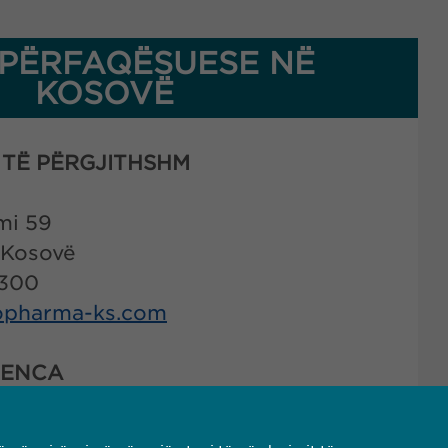
PËRFAQËSUESE NË
KOSOVË
TË PËRGJITHSHM
mi 59
 Kosovë
 300
pharma-ks.com
LENCA
vigilance@
ewopharma.com