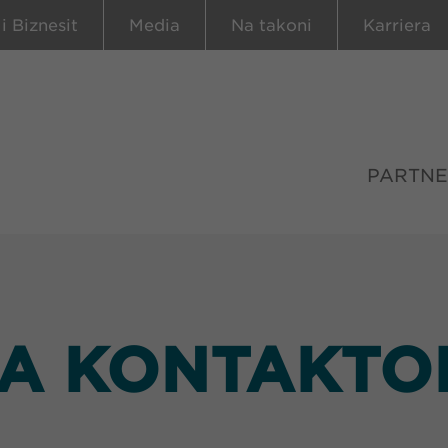
 i Biznesit
Media
Na takoni
Karriera
PARTNE
A KONTAKTO