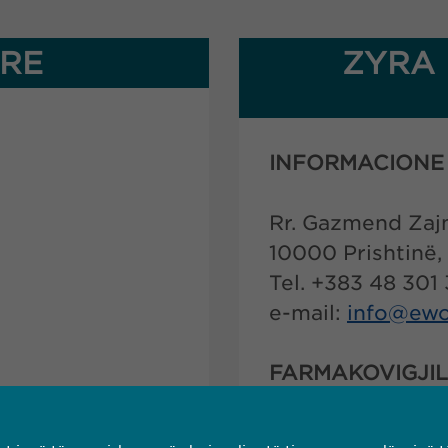
RE
ZYRA 
INFORMACIONE 
Rr. Gazmend Zaj
10000 Prishtinë,
Tel. +383 48 301
e-mail:
info@
ewo
FARMAKOVIGJI
e-mail:
pharmaco