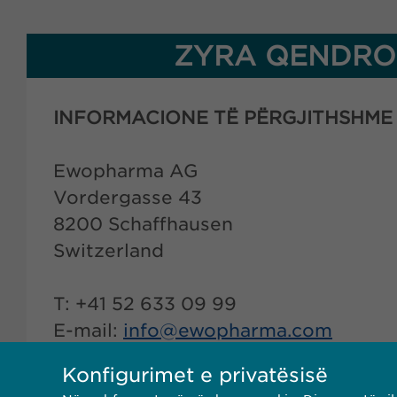
ZYRA QENDRO
INFORMACIONE TË PËRGJITHSHME
Ewopharma AG
Vordergasse 43
8200 Schaffhausen
Switzerland
T: +41 52 633 09 99
E-mail:
info@
ewopharma.com
Konfigurimet e privatësisë