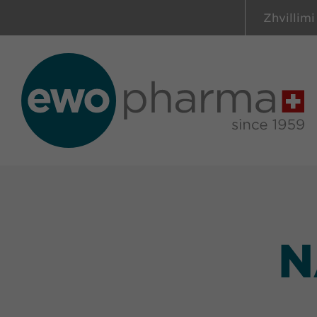
Zhvillimi
N