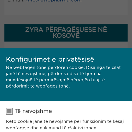
ZYRA PËRFAQËSUESE NË
KOSOVË
INFORMACIONE TË PËRGJITHSHM
Konfigurimet e privatësisë
Në webfaqen tonë përdoren cookie. Disa nga të cilat
Rr. Gazmend Zajmi 59
janë të nevojshme, përderisa disa të tjera na
10000 Prishtinë, Kosovë
mundësojnë të përmirësojmë përvojën tuaj të
Tel. +383 48 301 300
përdorimit të webfaqes tonë.
e-mail:
info@
ewopharma-ks.com
FARMAKOVIGJILENCA
e-mail:
pharmacovigilance@
ewopharma.com
Të nevojshme
Këto cookie janë të nevojshme për funksionim të kësaj
webfaqeje dhe nuk mund të ç'aktivizohen.