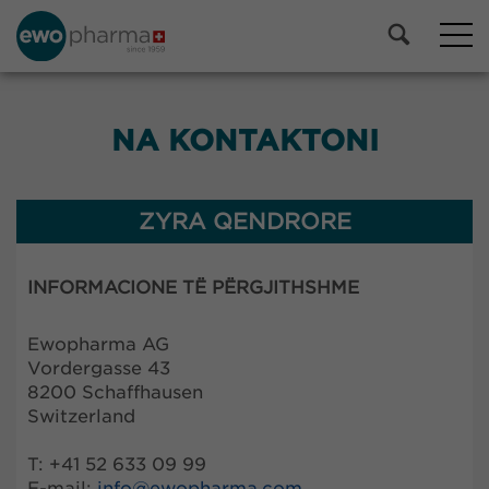
NA KONTAKTONI
ZYRA QENDRORE
INFORMACIONE TË PËRGJITHSHME
Ewopharma AG
Vordergasse 43
8200 Schaffhausen
Switzerland
T: +41 52 633 09 99
E-mail:
info@
ewopharma.com