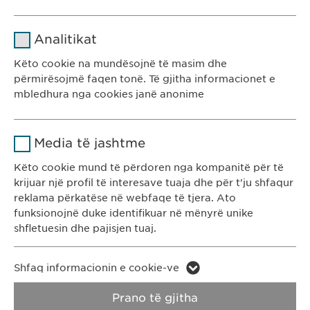
Emri
cookie_optin
Analitikat
Ofruesi
sgalinski
Këto cookie na mundësojnë të masim dhe
përmirësojmë faqen tonë. Të gjitha informacionet e
Kohëzgjatja
1 vit
mbledhura nga cookies janë anonime
Ruan gjendjen e pëlqimit të cookie-
Qëllimi
Emri
Google Analytics
Ewopharma Kosovë
ve të përdoruesve.
Media të jashtme
Rr. Gazmend Zajmi 59
Ofruesi
Google
10000 Prishtinë
Këto cookie mund të përdoren nga kompanitë për të
krijuar një profil të interesave tuaja dhe për t'ju shfaqur
Kosovë
Kohëzgjatja
1 day
reklama përkatëse në webfaqe të tjera. Ato
funksionojnë duke identifikuar në mënyrë unike
Qëllimi
Generates statistical data.
KONTAKTI
shfletuesin dhe pajisjen tuaj.
T: +383 48 301 300
e-mail:
info@
ewopharma-ks.com
Emri
LinkedIn
Emri
vuid
Shfaq informacionin e cookie-ve
Ofruesi
LinkedIn
RREGULLORJA E
RREGULLORJA E
Prano të gjitha
Ofruesi
Vimeo