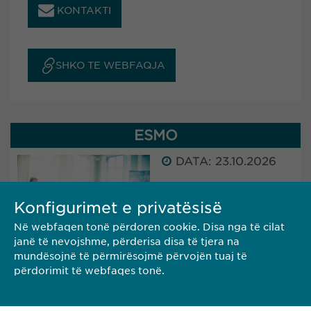
KONTAKTI
SHKO TE WEBFAQJA
ESMO
DATA: 23.10.2026
QYTETI: MADRID
Konfigurimet e privatësisë
(SPAIN)
Në webfaqen tonë përdoren cookie. Disa nga të cilat
janë të nevojshme, përderisa disa të tjera na
Ewopharma will attend ESMO in Madrid, Spain.
mundësojnë të përmirësojmë përvojën tuaj të
The conference will take place from 23 - 27
përdorimit të webfaqes tonë.
October 2025.