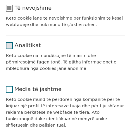
Të nevojshme
KONTAKTI
Këto cookie janë të nevojshme për funksionim të kësaj
webfaqeje dhe nuk mund të ç'aktivizohen.
SHKO TE WEBFAQJA
Emri
cookie_optin
Analitikat
Ofruesi
sgalinski
Këto cookie na mundësojnë të masim dhe
përmirësojmë faqen tonë. Të gjitha informacionet e
Kohëzgjatja
1 vit
mbledhura nga cookies janë anonime
Ruan gjendjen e pëlqimit të cookie-
Qëllimi
Emri
Google Analytics
Ewopharma Kosovë
ve të përdoruesve.
Media të jashtme
Rr. Gazmend Zajmi 59
Ofruesi
Google
10000 Prishtinë
Këto cookie mund të përdoren nga kompanitë për të
krijuar një profil të interesave tuaja dhe për t'ju shfaqur
Kosovë
Kohëzgjatja
1 day
reklama përkatëse në webfaqe të tjera. Ato
funksionojnë duke identifikuar në mënyrë unike
KONTAKTI
Qëllimi
Generates statistical data.
shfletuesin dhe pajisjen tuaj.
T: +383 48 301 300