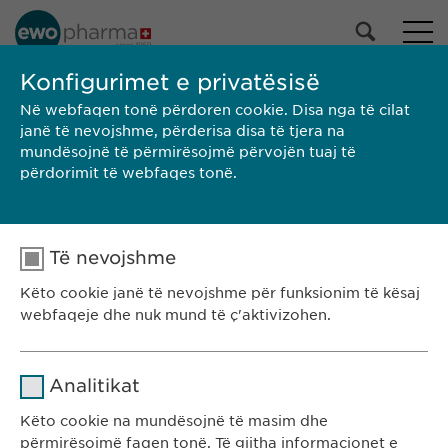
Konfigurimet e privatësisë
Në webfaqen tonë përdoren cookie. Disa nga të cilat
NA TAKONI
janë të nevojshme, përderisa disa të tjera na
mundësojnë të përmirësojmë përvojën tuaj të
përdorimit të webfaqes tonë.
Ewopharma Kosovë
Të nevojshme
Rr. Gazmend Zajmi 59
Këto cookie janë të nevojshme për funksionim të kësaj
10000 Prishtinë
webfaqeje dhe nuk mund të ç'aktivizohen.
Kosovë
Emri
cookie_optin
KONTAKTI
Analitikat
T: +383 48 301 300
Ofruesi
sgalinski
Këto cookie na mundësojnë të masim dhe
e-mail:
info@
ewopharma-ks.com
përmirësojmë faqen tonë. Të gjitha informacionet e