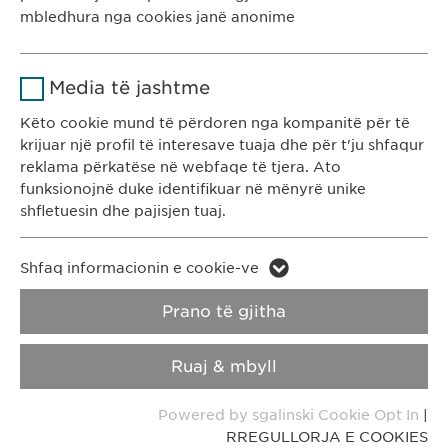
Kohëzgjatja
1 vit
mbledhura nga cookies janë anonime
RREGULLORJA E
RREGULLORJA E
Ruan gjendjen e pëlqimit të cookie-
PRIVATËSISË
COOKIES
Qëllimi
Emri
Google Analytics
ve të përdoruesve.
Media të jashtme
Ofruesi
Google
Impressum
Këto cookie mund të përdoren nga kompanitë për të
krijuar një profil të interesave tuaja dhe për t'ju shfaqur
Kohëzgjatja
1 day
reklama përkatëse në webfaqe të tjera. Ato
Copyright © Ewopharma AG
funksionojnë duke identifikuar në mënyrë unike
Qëllimi
Generates statistical data.
shfletuesin dhe pajisjen tuaj.
Emri
LinkedIn
Emri
vuid
Shfaq informacionin e cookie-ve
Ofruesi
LinkedIn
Prano të gjitha
Ofruesi
Vimeo
Kohëzgjatja
2 vite
Kohëzgjatja
2 years
Ruaj & mbyll
Ndjekja e përdorimit të shërbimeve
Collects data on users visiting the
Qëllimi
Qëllimi
Powered by sgalinski Cookie Opt In
|
të integruara.
website.
RREGULLORJA E COOKIES