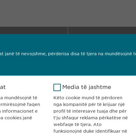
pharma Kosovë
KONTAKTI
Gazmend Zajmi 59
T: +383 48 301 3
0 Prishtinë
e-mail:
info@
ewo
t janë të nevojshme, përderisa disa të tjera na mundësojnë t
ovë
GULLORJA E COOKIES
Impressum
kat
Media të jashtme
na mundësojnë të
Këto cookie mund të përdoren
rmirësojmë faqen
nga kompanitë për të krijuar një
ha informacionet e
profil të interesave tuaja dhe për
a cookies janë
t'ju shfaqur reklama përkatëse në
webfaqe të tjera. Ato
funksionojnë duke identifikuar në