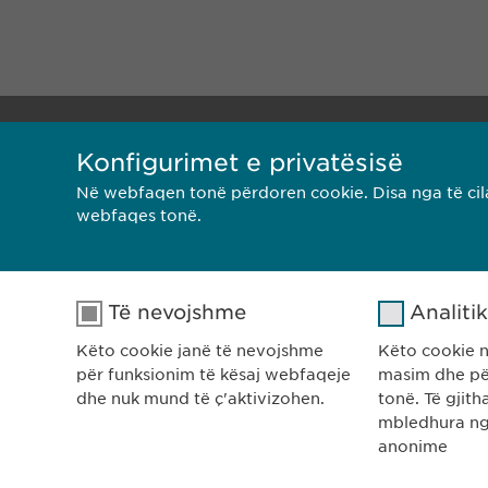
Ewo
Konfigurimet e privatësisë
Rr. 
1000
Në webfaqen tonë përdoren cookie. Disa nga të cila
webfaqes tonë.
Kos
RREGULLORJA E PRIVATËSISË
RRE
Të nevojshme
Analiti
Këto cookie janë të nevojshme
Këto cookie 
për funksionim të kësaj webfaqeje
masim dhe pë
dhe nuk mund të ç'aktivizohen.
tonë. Të gjit
mbledhura ng
anonime