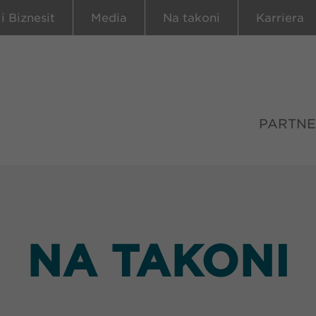
 i Biznesit
Media
Na takoni
Karriera
PARTNE
NA TAKONI