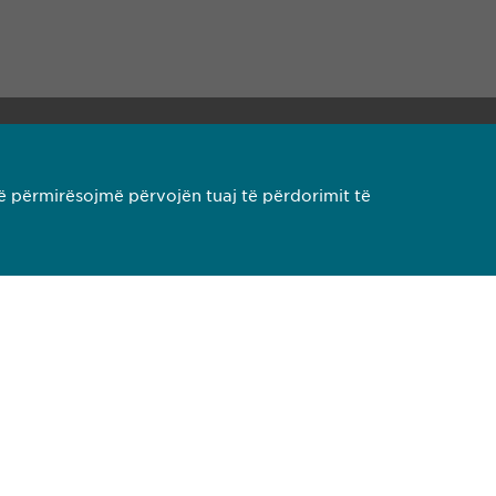
00
pharma-ks.com
ë përmirësojmë përvojën tuaj të përdorimit të
Copyright © Ewopharma AG