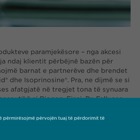
odukteve paramjekësore – nga akcesi
sja ndaj klientit përbëjnë bazën për
xhojmë barnat e partnerëve dhe brendet
® dhe Isoprinosine®. Pra, ne dijmë se si
ses afatgjatë në tregjet tona të synuara
eutikë si Biogen, Eisai, Dr. Falk ose
ë përmirësojmë përvojën tuaj të përdorimit të