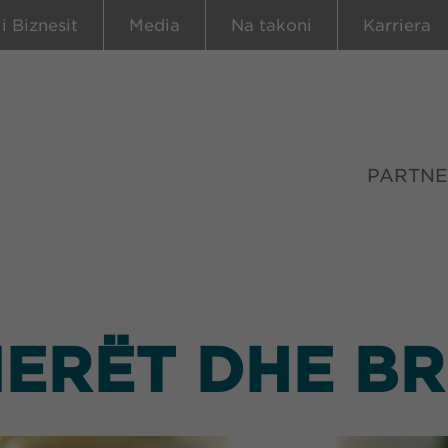
 i Biznesit
Media
Na takoni
Karriera
PARTNE
ERËT DHE B