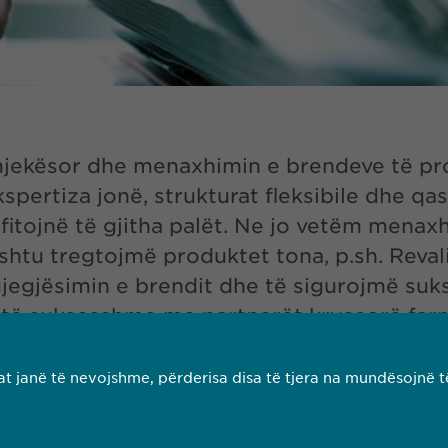
 mjekësor dhe menaxhimin e brendeve të pr
kspertiza jonë, strukturat fleksibile dhe qa
rfitojnë të gjitha palët. Ne jo vetëm mena
htu tregtojmë produktet tona, p.sh. Revalid
rgjegjësimin e brendit dhe të sigurojmë suk
të suksesshme me partnerët kryesorë farmac
t janë të nevojshme, përderisa disa të tjera na mundësojnë t
LEXO MË SHUMË