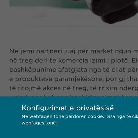
Ne jemi partneri juaj për marketingun
në treg deri te komercializimi i plotë. E
bashkëpunime afatgjata nga të cilat pë
e produkteve paramjekësore, por gjithas
të fitojmë akces në treg, të rrisim ndë
– siç tregohet nga bashkëpunimet tona 
BioGaia.
Konfigurimet e privatësisë
Në webfaqen tonë përdoren cookie. Disa nga të cila
webfaqes tonë.