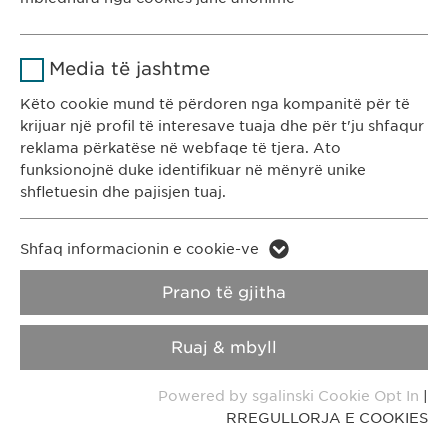
Ruan gjendjen e pëlqimit të cookie-
Qëllimi
Emri
Google Analytics
Ewopharma Kosovë
ve të përdoruesve.
Media të jashtme
Rr. Gazmend Zajmi 59
Ofruesi
Google
10000 Prishtinë
Këto cookie mund të përdoren nga kompanitë për të
krijuar një profil të interesave tuaja dhe për t'ju shfaqur
Kosovë
Kohëzgjatja
1 day
reklama përkatëse në webfaqe të tjera. Ato
funksionojnë duke identifikuar në mënyrë unike
KONTAKTI
Qëllimi
Generates statistical data.
shfletuesin dhe pajisjen tuaj.
T: +383 48 301 300
e-mail:
info@
ewopharma-ks.com
Emri
LinkedIn
Emri
vuid
Shfaq informacionin e cookie-ve
Ofruesi
LinkedIn
RREGULLORJA E
RREGULLORJA E
Prano të gjitha
Ofruesi
Vimeo
PRIVATËSISË
COOKIES
Kohëzgjatja
2 vite
Kohëzgjatja
2 years
Ruaj & mbyll
Impressum
Ndjekja e përdorimit të shërbimeve
Collects data on users visiting the
Qëllimi
Qëllimi
Powered by sgalinski Cookie Opt In
|
të integruara.
website.
RREGULLORJA E COOKIES
Copyright © Ewopharma AG