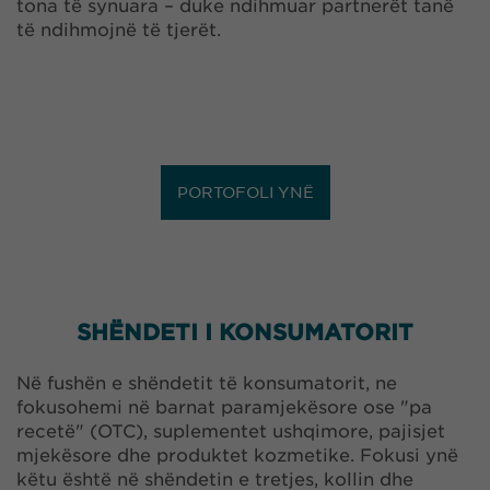
tona të synuara – duke ndihmuar partnerët tanë
të ndihmojnë të tjerët.
PORTOFOLI YNË
SHËNDETI I KONSUMATORIT
Në fushën e shëndetit të konsumatorit, ne
fokusohemi në barnat paramjekësore ose "pa
recetë" (OTC), suplementet ushqimore, pajisjet
mjekësore dhe produktet kozmetike. Fokusi ynë
këtu është në shëndetin e tretjes, kollin dhe