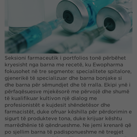
Seksioni farmaceutik i portfolios tonë përbëhet
kryesisht nga barna me recetë, ku Ewopharma
fokusohet në tre segmente: specialitete spitalore,
gjenerikë të specializuar dhe barna bonjake si
dhe barna për sëmundjet dhe të rralla. Ekipi ynë i
përfaqësuesve mjekësorë me përvojë dhe shumë
të kualifikuar kultivon një dialog me
profesionistët e kujdesit shëndetësor dhe
farmacistët, duke ofruar këshilla për përdorimin e
sigurt të produkteve tona, duke krijuar kështu
marrëdhënie të qëndrueshme. Ne jemi krenarë që
po sjellim barna të padisponueshme në tregjet