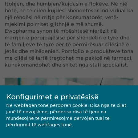
ftohjen, dhe humbjen/kujdesin e flokëve. Në një
botë, në të cilën kujdesi shëndetësor individual ka
një rëndësi në rritje për konsumatorët, vetë-
mjekimi po rritet gjithnjë e më shumë.
Ewopharma synon të mbështesë njerëzit në
marrjen e përgjegjësisë për shëndetin e tyre dhe
të familjeve të tyre për të përmirësuar cilësinë e
jetës dhe mirëqenien. Portfolio e produkteve tona
me cilësi të lartë tregtohet me pakicë në farmaci,
ku rekomandohet dhe shitet nga stafi specialist.
Konfigurimet e privatësisë
Në webfaqen tonë përdoren cookie. Disa nga të cilat
janë të nevojshme, përderisa disa të tjera na
mundësojnë të përmirësojmë përvojën tuaj të
përdorimit të webfaqes tonë.