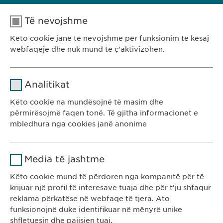
Të nevojshme
Këto cookie janë të nevojshme për funksionim të kësaj
webfaqeje dhe nuk mund të ç'aktivizohen.
Emri
cookie_optin
PORTOFOLI YNË
Analitikat
Ofruesi
sgalinski
Këto cookie na mundësojnë të masim dhe
përmirësojmë faqen tonë. Të gjitha informacionet e
Kohëzgjatja
1 vit
mbledhura nga cookies janë anonime
Ruan gjendjen e pëlqimit të cookie-
Qëllimi
Emri
Google Analytics
Ewopharma Kosovë
ve të përdoruesve.
Media të jashtme
Rr. Gazmend Zajmi 59
Ofruesi
Google
10000 Prishtinë
Këto cookie mund të përdoren nga kompanitë për të
krijuar një profil të interesave tuaja dhe për t'ju shfaqur
Kosovë
Kohëzgjatja
1 day
reklama përkatëse në webfaqe të tjera. Ato
funksionojnë duke identifikuar në mënyrë unike
Qëllimi
Generates statistical data.
KONTAKTI
shfletuesin dhe pajisjen tuaj.