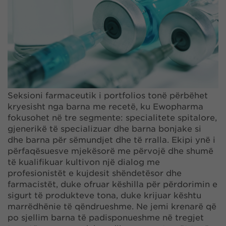
Seksioni farmaceutik i portfolios tonë përbëhet
kryesisht nga barna me recetë, ku Ewopharma
fokusohet në tre segmente: specialitete spitalore,
gjenerikë të specializuar dhe barna bonjake si
dhe barna për sëmundjet dhe të rralla. Ekipi ynë i
përfaqësuesve mjekësorë me përvojë dhe shumë
të kualifikuar kultivon një dialog me
profesionistët e kujdesit shëndetësor dhe
farmacistët, duke ofruar këshilla për përdorimin e
sigurt të produkteve tona, duke krijuar kështu
marrëdhënie të qëndrueshme. Ne jemi krenarë që
po sjellim barna të padisponueshme në tregjet