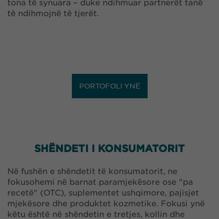
tona të synuara – duke ndihmuar partnerët tanë
të ndihmojnë të tjerët.
PORTOFOLI YNË
SHËNDETI I KONSUMATORIT
Në fushën e shëndetit të konsumatorit, ne
fokusohemi në barnat paramjekësore ose "pa
recetë" (OTC), suplementet ushqimore, pajisjet
mjekësore dhe produktet kozmetike. Fokusi ynë
këtu është në shëndetin e tretjes, kollin dhe