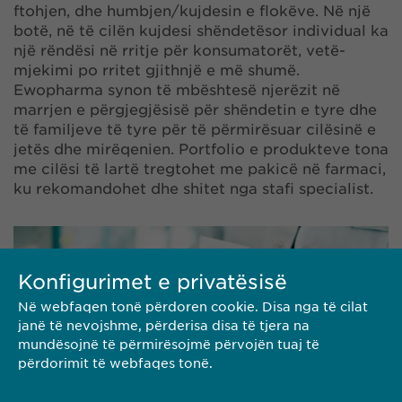
ftohjen, dhe humbjen/kujdesin e flokëve. Në një
botë, në të cilën kujdesi shëndetësor individual ka
një rëndësi në rritje për konsumatorët, vetë-
mjekimi po rritet gjithnjë e më shumë.
Ewopharma synon të mbështesë njerëzit në
marrjen e përgjegjësisë për shëndetin e tyre dhe
të familjeve të tyre për të përmirësuar cilësinë e
jetës dhe mirëqenien. Portfolio e produkteve tona
me cilësi të lartë tregtohet me pakicë në farmaci,
ku rekomandohet dhe shitet nga stafi specialist.
Konfigurimet e privatësisë
Në webfaqen tonë përdoren cookie. Disa nga të cilat
janë të nevojshme, përderisa disa të tjera na
mundësojnë të përmirësojmë përvojën tuaj të
përdorimit të webfaqes tonë.