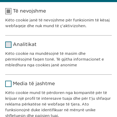
Të nevojshme
Këto cookie janë të nevojshme për funksionim të kësaj
webfaqeje dhe nuk mund të ç'aktivizohen.
Emri
cookie_optin
PORTOFOLI YNË
Analitikat
Ofruesi
sgalinski
Këto cookie na mundësojnë të masim dhe
përmirësojmë faqen tonë. Të gjitha informacionet e
Kohëzgjatja
1 vit
mbledhura nga cookies janë anonime
Ruan gjendjen e pëlqimit të cookie-
Qëllimi
Emri
Google Analytics
Ewopharma Kosovë
ve të përdoruesve.
Media të jashtme
Rr. Gazmend Zajmi 59
Ofruesi
Google
10000 Prishtinë
Këto cookie mund të përdoren nga kompanitë për të
krijuar një profil të interesave tuaja dhe për t'ju shfaqur
Kosovë
Kohëzgjatja
1 day
reklama përkatëse në webfaqe të tjera. Ato
funksionojnë duke identifikuar në mënyrë unike
Qëllimi
Generates statistical data.
KONTAKTI
shfletuesin dhe pajisjen tuaj.