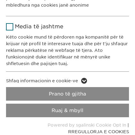
Kohëzgjatja
1 vit
mbledhura nga cookies janë anonime
KONTAKTI
T: +383 48 301 300
Ruan gjendjen e pëlqimit të cookie-
Qëllimi
Emri
Google Analytics
ve të përdoruesve.
e-mail:
info@
ewopharma-ks.com
Media të jashtme
Ofruesi
Google
Këto cookie mund të përdoren nga kompanitë për të
RREGULLORJA E
RREGULLORJA E
krijuar një profil të interesave tuaja dhe për t'ju shfaqur
PRIVATËSISË
COOKIES
Kohëzgjatja
1 day
reklama përkatëse në webfaqe të tjera. Ato
funksionojnë duke identifikuar në mënyrë unike
Qëllimi
Generates statistical data.
Impressum
shfletuesin dhe pajisjen tuaj.
Emri
LinkedIn
Copyright © Ewopharma AG
Emri
vuid
Shfaq informacionin e cookie-ve
Ofruesi
LinkedIn
Prano të gjitha
Ofruesi
Vimeo
Kohëzgjatja
2 vite
Kohëzgjatja
2 years
Ruaj & mbyll
Ndjekja e përdorimit të shërbimeve
Collects data on users visiting the
Qëllimi
Qëllimi
Powered by sgalinski Cookie Opt In
|
të integruara.
website.
RREGULLORJA E COOKIES