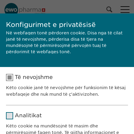
PORTOFOLI YNË
Konfigurimet e privatësisë
Në webfaqen tonë përdoren cookie. Disa nga të cilat
Të gjitha produktet
janë të nevojshme, përderisa disa të tjera na
Barna
mundësojnë të përmirësojmë përvojën tuaj të
Ruajtja e shëndetit
përdorimit të webfaqes tonë.
Përzgjedhja
Të nevojshme
KËRKO
Këto cookie janë të nevojshme për funksionim të kësaj
Brendi
Prodhuesi
Madhësia e paketimit
SPC/PIL
webfaqeje dhe nuk mund të ç'aktivizohen.
Ewopharma Kosovë
Rr. Gazmend Zajmi 59
Emri
cookie_optin
Analitikat
10000 Prishtinë
Ofruesi
sgalinski
Kosovë
Këto cookie na mundësojnë të masim dhe
përmirësojmë faqen tonë. Të gjitha informacionet e