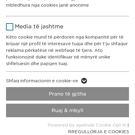
Kohëzgjatja
1 vit
mbledhura nga cookies janë anonime
KONTAKTI
T: +383 48 301 300
Ruan gjendjen e pëlqimit të cookie-
Qëllimi
Emri
Google Analytics
ve të përdoruesve.
e-mail:
info@
ewopharma-ks.com
Media të jashtme
Ofruesi
Google
Këto cookie mund të përdoren nga kompanitë për të
RREGULLORJA E
RREGULLORJA E
krijuar një profil të interesave tuaja dhe për t'ju shfaqur
PRIVATËSISË
COOKIES
Kohëzgjatja
1 day
reklama përkatëse në webfaqe të tjera. Ato
funksionojnë duke identifikuar në mënyrë unike
Qëllimi
Generates statistical data.
Impressum
shfletuesin dhe pajisjen tuaj.
Emri
LinkedIn
Copyright © Ewopharma AG
Emri
vuid
Shfaq informacionin e cookie-ve
Ofruesi
LinkedIn
Prano të gjitha
Ofruesi
Vimeo
Kohëzgjatja
2 vite
Kohëzgjatja
2 years
Ruaj & mbyll
Ndjekja e përdorimit të shërbimeve
Collects data on users visiting the
Qëllimi
Qëllimi
Powered by sgalinski Cookie Opt In
|
të integruara.
website.
RREGULLORJA E COOKIES