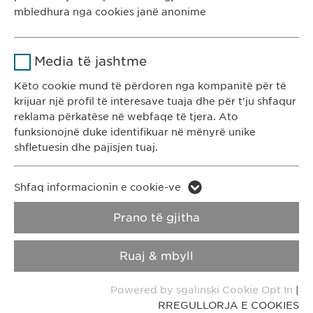
Kohëzgjatja
1 vit
mbledhura nga cookies janë anonime
KONTAKTI
T: +383 48 301 300
Ruan gjendjen e pëlqimit të cookie-
Qëllimi
Emri
Google Analytics
ve të përdoruesve.
e-mail:
info@
ewopharma-ks.com
Media të jashtme
Ofruesi
Google
Këto cookie mund të përdoren nga kompanitë për të
RREGULLORJA E
RREGULLORJA E
krijuar një profil të interesave tuaja dhe për t'ju shfaqur
PRIVATËSISË
COOKIES
Kohëzgjatja
1 day
reklama përkatëse në webfaqe të tjera. Ato
funksionojnë duke identifikuar në mënyrë unike
Qëllimi
Generates statistical data.
Impressum
shfletuesin dhe pajisjen tuaj.
Emri
LinkedIn
Copyright © Ewopharma AG
Emri
vuid
Shfaq informacionin e cookie-ve
Ofruesi
LinkedIn
Prano të gjitha
Ofruesi
Vimeo
Kohëzgjatja
2 vite
Kohëzgjatja
2 years
Ruaj & mbyll
Ndjekja e përdorimit të shërbimeve
Collects data on users visiting the
Qëllimi
Qëllimi
Powered by sgalinski Cookie Opt In
|
të integruara.
website.
RREGULLORJA E COOKIES