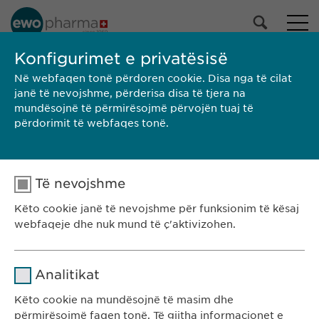
PORTOFOLI YNË
Konfigurimet e privatësisë
Në webfaqen tonë përdoren cookie. Disa nga të cilat
Të gjitha produktet
janë të nevojshme, përderisa disa të tjera na
Barna
mundësojnë të përmirësojmë përvojën tuaj të
Ruajtja e shëndetit
përdorimit të webfaqes tonë.
Përzgjedhja
Të nevojshme
KËRKO
Këto cookie janë të nevojshme për funksionim të kësaj
Brendi
Prodhuesi
Madhësia e paketimit
SPC/PIL
webfaqeje dhe nuk mund të ç'aktivizohen.
Ewopharma Kosovë
Rr. Gazmend Zajmi 59
Emri
cookie_optin
Analitikat
10000 Prishtinë
Ofruesi
sgalinski
Kosovë
Këto cookie na mundësojnë të masim dhe
përmirësojmë faqen tonë. Të gjitha informacionet e