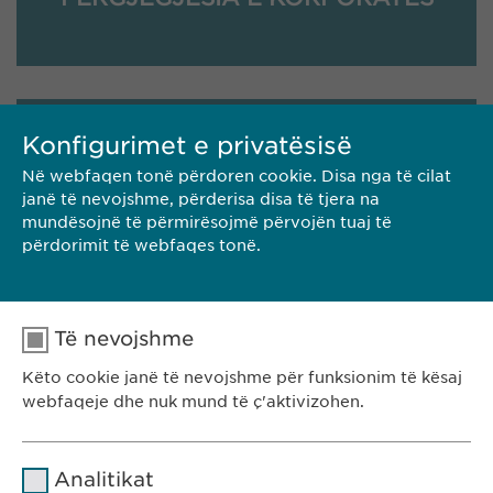
Konfigurimet e privatësisë
STRATEGJIA
Në webfaqen tonë përdoren cookie. Disa nga të cilat
janë të nevojshme, përderisa disa të tjera na
mundësojnë të përmirësojmë përvojën tuaj të
përdorimit të webfaqes tonë.
TERRITORI
Të nevojshme
Këto cookie janë të nevojshme për funksionim të kësaj
webfaqeje dhe nuk mund të ç'aktivizohen.
Emri
cookie_optin
Analitikat