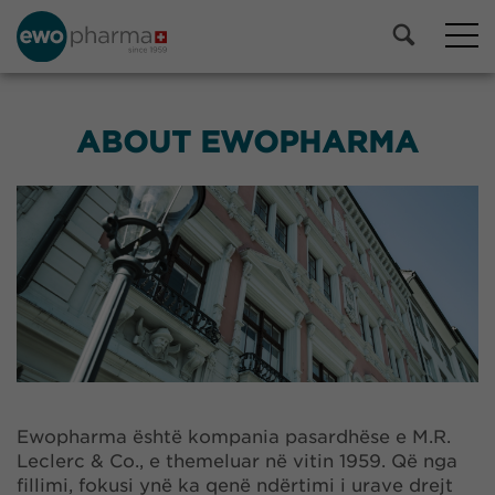
ABOUT EWOPHARMA
Ewopharma është kompania pasardhëse e M.R.
Leclerc & Co., e themeluar në vitin 1959. Që nga
fillimi, fokusi ynë ka qenë ndërtimi i urave drejt