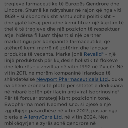
tregjeve farmaceutike të Europës Qendrore dhe
Lindore. Shumë ka ndryshuar në rajon që nga viti
1959 – si ekonomikisht ashtu edhe politikisht –
dhe gjatë kësaj periudhe kemi fituar një kuptim të
thellë të tregjeve dhe një pozicion të respektuar
atje. Ndërsa filluam thjesht si një partner
marketingu për kompanitë farmaceutike, që
atëherë kemi marrë në zotërim dhe lançuar
produkte të veçanta. Marka jonë
Revalid®
- një
linjë produktesh për kujdesin holistik të flokëve
dhe lëkurës - u zhvillua në vitin 1992 në Zvicër. Në
vitin 2011, ne morëm kompaninë irlandeze të
shëndetësisë
Newport Pharmaceuticals Ltd
., duke
na dhënë pronësi të plotë për shtetet e dedikuara
në mbarë botën për ilaçin antiviral Isoprinosine®.
Për të forcuar strategjikisht pozicionin tonë,
Ewopharma mori Neomed s.r.o. si pjesë e një
zgjidhjeje pasardhëse në vitin 2023, pasuar nga
blerja e
AllergyCare Ltd
. në vitin 2024. Nën
mbikëqyrjen e zyrës sonë qendrore në