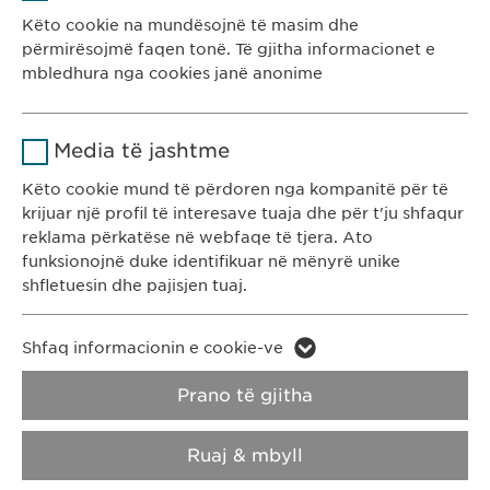
Ofruesi
sgalinski
Këto cookie na mundësojnë të masim dhe
përmirësojmë faqen tonë. Të gjitha informacionet e
Kohëzgjatja
1 vit
mbledhura nga cookies janë anonime
Ruan gjendjen e pëlqimit të cookie-
Qëllimi
Emri
Google Analytics
Ewopharma Kosovë
ve të përdoruesve.
Media të jashtme
Rr. Gazmend Zajmi 59
Ofruesi
Google
10000 Prishtinë
Këto cookie mund të përdoren nga kompanitë për të
krijuar një profil të interesave tuaja dhe për t'ju shfaqur
Kosovë
Kohëzgjatja
1 day
reklama përkatëse në webfaqe të tjera. Ato
funksionojnë duke identifikuar në mënyrë unike
Qëllimi
Generates statistical data.
KONTAKTI
shfletuesin dhe pajisjen tuaj.
T: +383 48 301 300
e-mail:
info@
ewopharma-ks.com
Emri
LinkedIn
Emri
vuid
Shfaq informacionin e cookie-ve
Ofruesi
LinkedIn
RREGULLORJA E
RREGULLORJA E
Prano të gjitha
Ofruesi
Vimeo
PRIVATËSISË
COOKIES
Kohëzgjatja
2 vite
Kohëzgjatja
2 years
Ruaj & mbyll
Impressum
Ndjekja e përdorimit të shërbimeve