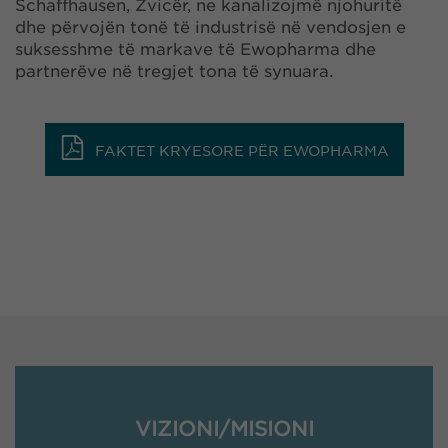
Schaffhausen, Zvicër, ne kanalizojmë njohuritë
dhe përvojën tonë të industrisë në vendosjen e
suksesshme të markave të Ewopharma dhe
partnerëve në tregjet tona të synuara.
FAKTET KRYESORE PËR EWOPHARMA
VIZIONI/MISIONI