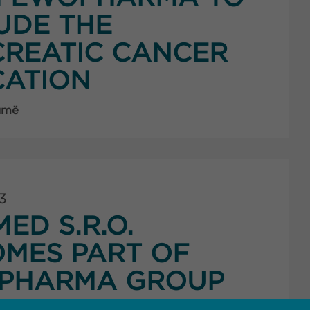
UDE THE
REATIC CANCER
CATION
umë
3
ED S.R.O.
MES PART OF
PHARMA GROUP