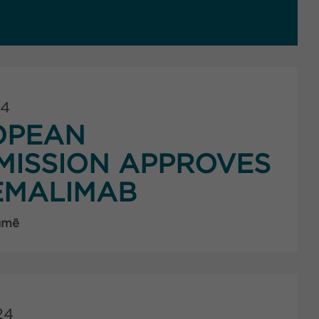
24
OPEAN
ISSION APPROVES
EMALIMAB
umë
24