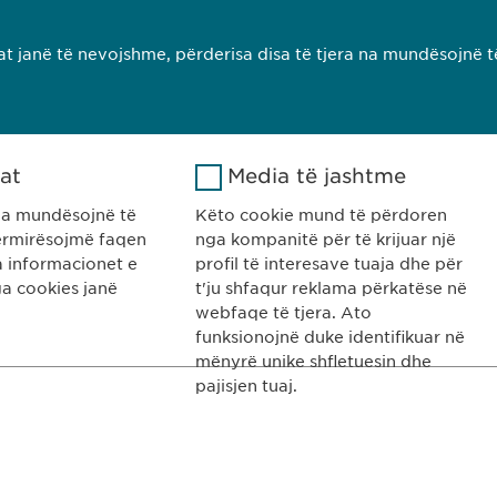
Lexo më sh
t janë të nevojshme, përderisa disa të tjera na mundësojnë t
1
2
kat
Media të jashtme
na mundësojnë të
Këto cookie mund të përdoren
rmirësojmë faqen
nga kompanitë për të krijuar një
ha informacionet e
profil të interesave tuaja dhe për
a cookies janë
t'ju shfaqur reklama përkatëse në
webfaqe të tjera. Ato
pharma Kosovë
KONTAKTI
funksionojnë duke identifikuar në
Gazmend Zajmi 59
T: +383 48 301 3
mënyrë unike shfletuesin dhe
0 Prishtinë
e-mail:
info@
ewo
pajisjen tuaj.
Google
Emri
LinkedIn
ovë
Analytics
Ofruesi
LinkedIn
GULLORJA E COOKIES
Impressum
Google
Kohëzgjatja
2 vite