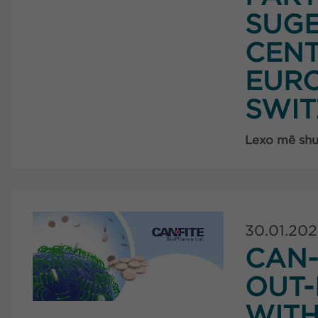
SUGE
CENT
EUR
SWI
Lexo më sh
30.01.20
CAN-
OUT-
WIT