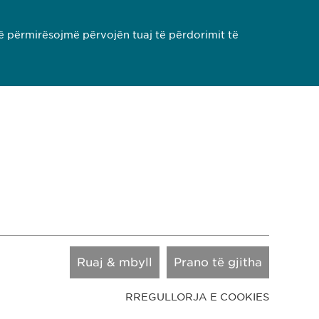
umë
ë përmirësojmë përvojën tuaj të përdorimit të
3
4
00
pharma-ks.com
Ruaj & mbyll
Prano të gjitha
RREGULLORJA E COOKIES
Copyright © Ewopharma AG