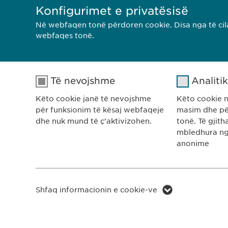
Konfigurimet e privatësisë
Në webfaqen tonë përdoren cookie. Disa nga të cila
webfaqes tonë.
Të nevojshme
Analiti
Këto cookie janë të nevojshme
Këto cookie 
për funksionim të kësaj webfaqeje
masim dhe pë
dhe nuk mund të ç'aktivizohen.
tonë. Të gjit
mbledhura ng
anonime
Ewo
Rr. 
1000
Emri
cookie_optin
Kos
Emri
Shfaq informacionin e cookie-ve
Ofruesi
sgalinski
RREGULLORJA E PRIVATËSISË
RRE
Ofruesi
Kohëzgjatja
1 vit