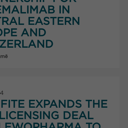
MALIMAB IN
RAL EASTERN
OPE AND
TZERLAND
umë
24
FITE EXPANDS THE
LICENSING DEAL
H EWOPHARMA TO