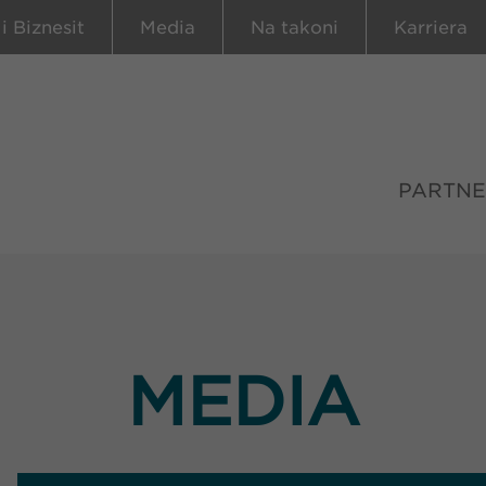
 i Biznesit
Media
Na takoni
Karriera
PARTNE
MEDIA