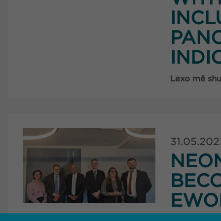
INCL
PANC
INDI
Lexo më sh
31.05.202
NEOM
BECO
EWO