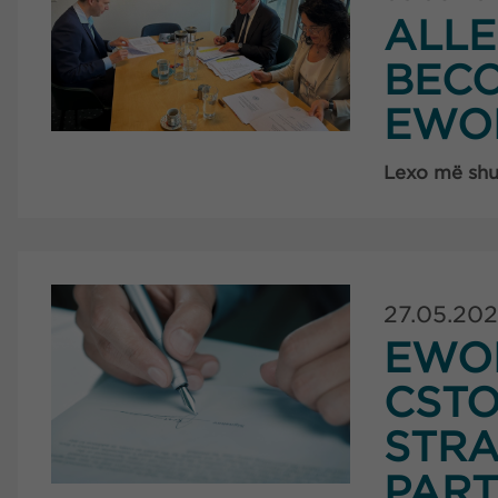
ALL
BECO
EWO
Lexo më sh
27.05.20
EWO
CSTO
STRA
PART