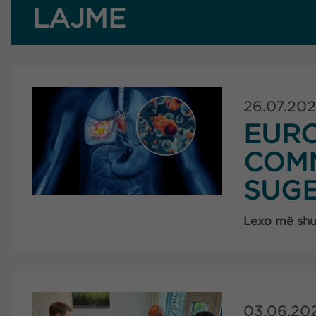
LAJME
26.07.20
EUR
COMM
SUG
Lexo më sh
03.06.20