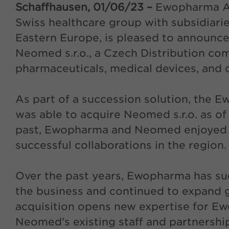
Schaffhausen, 01/06/23 –
Ewopharma AG,
Swiss healthcare group with subsidiarie
Eastern Europe, is pleased to announce 
Neomed s.r.o., a Czech Distribution co
pharmaceuticals, medical devices, and 
As part of a succession solution, the
was able to acquire Neomed s.r.o. as of 
past, Ewopharma and Neomed enjoyed se
successful collaborations in the region.
Over the past years, Ewopharma has su
the business and continued to expand g
acquisition opens new expertise for Ew
Neomed's existing staff and partnershi