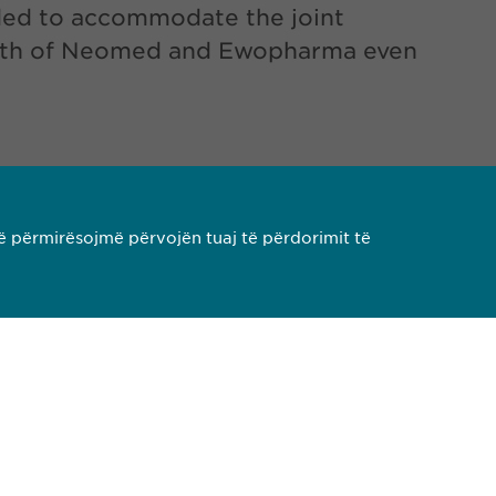
nded to accommodate the joint
wth of Neomed and Ewopharma even
ë përmirësojmë përvojën tuaj të përdorimit të
PDF