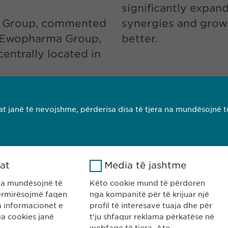
significantly expa
a Group, commented
synergies and gro
he Ewopharma Group,
better.
centrally located in
t janë të nevojshme, përderisa disa të tjera na mundësojnë t
KONTAKTI
SHKARKO 
kat
Media të jashtme
na mundësojnë të
Këto cookie mund të përdoren
rmirësojmë faqen
nga kompanitë për të krijuar një
ha informacionet e
profil të interesave tuaja dhe për
a cookies janë
t'ju shfaqur reklama përkatëse në