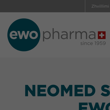
Zhvillimi
NEOMED S
EW