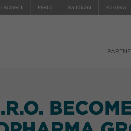
 i Biznesit
Media
Na takoni
Karriera
PARTNE
.R.O. BECOME
OPHARMA GR