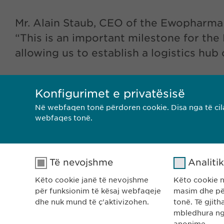
Mr. Alain Staub, CEO of the Ewopharm
“This is an important milestone for t
allowing us to establish a logistics hub 
Konfigurimet e privatësisë
Në webfaqen tonë përdoren cookie. Disa nga të cila
webfaqes tonë.
<< MBRAPA
Të nevojshme
Analiti
Këto cookie janë të nevojshme
Këto cookie 
për funksionim të kësaj webfaqeje
masim dhe pë
dhe nuk mund të ç'aktivizohen.
tonë. Të gjit
mbledhura ng