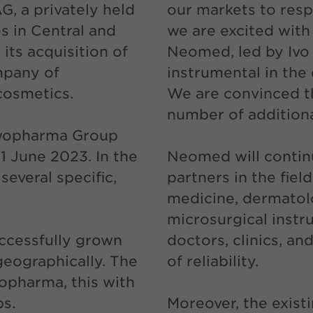
 a privately held
our markets to resp
s in Central and
we are excited with
its acquisition of
Neomed, led by Ivo F
mpany of
instrumental in th
cosmetics.
We are convinced tha
number of additiona
 Ewopharma Group
1 June 2023. In the
Neomed will continu
veral specific,
partners in the fie
medicine, dermatolo
microsurgical instr
ccessfully grown
doctors, clinics, an
eographically. The
of reliability.
opharma, this with
ps.
Moreover, the exist